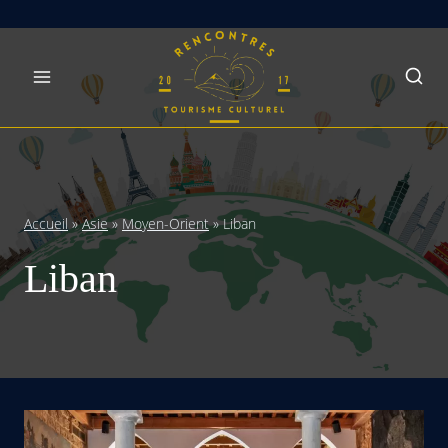
Skip
to
content
Accueil
»
Asie
»
Moyen-Orient
»
Liban
Liban