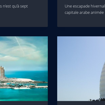
s n’est qu’à sept
Une escapade hivernale
capitale arabe animée