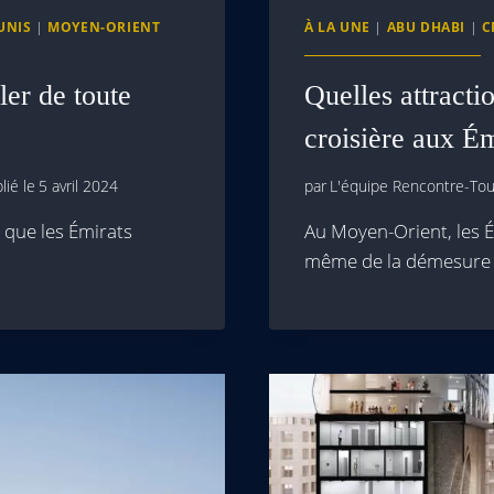
UNIS
|
MOYEN-ORIENT
À LA UNE
|
ABU DHABI
|
C
ler de toute
Quelles attracti
croisière aux Ém
lié le
5 avril 2024
par
L'équipe Rencontre-Tour
 que les Émirats
Au Moyen-Orient, les É
même de la démesure 