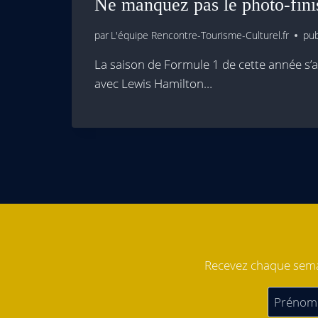
Ne manquez pas le photo-fini
par
L'équipe Rencontre-Tourisme-Culturel.fr
pub
La saison de Formule 1 de cette année s’a
avec Lewis Hamilton…
Recevez chaque semai