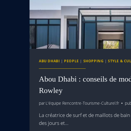
ABU DHABI
|
PEOPLE
|
SHOPPING
|
STYLE & CU
Abou Dhabi : conseils de mo
Rowley
par
L'équipe Rencontre-Tourisme-Culturel.fr
pub
La créatrice de surf et de maillots de bai
des jours et…