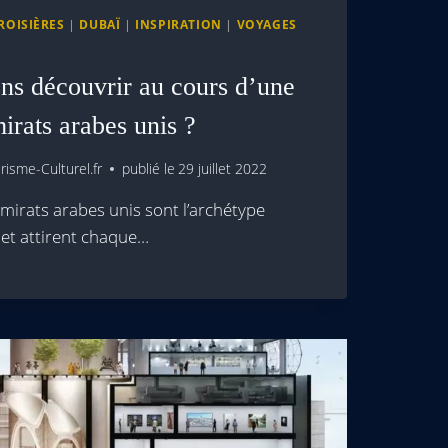
ROISIÈRES
|
DUBAÏ
|
INSPIRATION
|
VOYAGES
ons découvrir au cours d’une
irats arabes unis ?
isme-Culturel.fr
publié le
29 juillet 2022
mirats arabes unis sont l’archétype
et attirent chaque…