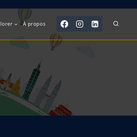
lorer
À propos
du Nord
Moyen-Orient
Australasie
b)
Asie centrale
Îles du Pacifique
de l’Ouest
Sous-continent
e l’Est
indien
australe
Asie du Sud-Est
Extrême-Orient