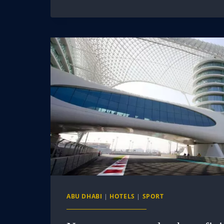
ABU DHABI
|
HOTELS
|
SPORT