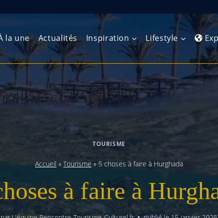
À la une
Actualités
Inspiration
Lifestyle
Exp
Europe de l’Ouest
Amérique du Nord
Afrique 
(Maghre
Europe du Nord
Amérique centrale
Afrique 
Europe centrale
Antilles et Caraïbes
TOURISME
Afrique d
Europe de l’Est
Amérique du Sud
Accueil
»
Tourisme
»
5 choses à faire à Hurghada
Afrique 
Balkans
choses à faire à Hurgh
par
L'équipe Rencontre-Tourisme-Culturel.fr
publié le
15 janvier 2025