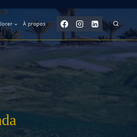
lorer
À propos
du Nord
Moyen-Orient
Australasie
b)
Asie centrale
Îles du Pacifique
de l’Ouest
Sous-continent
e l’Est
indien
australe
Asie du Sud-Est
ada
Extrême-Orient