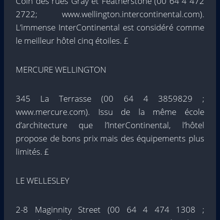
Coin des rues Gray et Featherstone (00 64 4 472
2722; www.wellington.intercontinental.com).
L’immense InterContinental est considéré comme
le meilleur hôtel cinq étoiles. £
MERCURE WELLINGTON
345 La Terrasse (00 64 4 3859829 ;
www.mercure.com). Issu de la même école
d’architecture que l’InterContinental, l’hôtel
propose de bons prix mais des équipements plus
limités. £
LE WELLESLEY
2-8 Maginnity Street (00 64 4 474 1308 ;