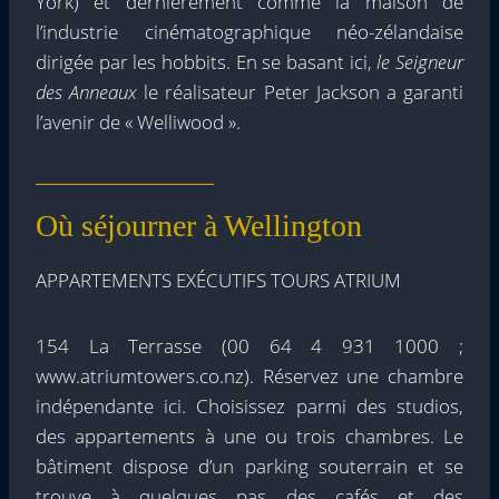
York) et dernièrement comme la maison de
l’industrie cinématographique néo-zélandaise
dirigée par les hobbits. En se basant ici,
le Seigneur
des Anneaux
le réalisateur Peter Jackson a garanti
l’avenir de « Welliwood ».
Où séjourner à Wellington
APPARTEMENTS EXÉCUTIFS TOURS ATRIUM
154 La Terrasse (00 64 4 931 1000 ;
www.atriumtowers.co.nz). Réservez une chambre
indépendante ici. Choisissez parmi des studios,
des appartements à une ou trois chambres. Le
bâtiment dispose d’un parking souterrain et se
trouve à quelques pas des cafés et des