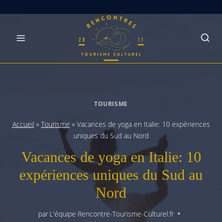
Skip
to
content
TOURISME
Accueil
»
Tourisme
»
Vacances de yoga en Italie: 10 expériences
uniques du Sud au Nord
Vacances de yoga en Italie: 10
expériences uniques du Sud au
Nord
par
L'équipe Rencontre-Tourisme-Culturel.fr