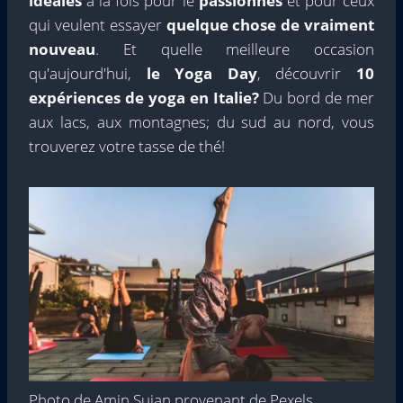
idéales
à la fois pour le
passionnés
et pour ceux
qui veulent essayer
quelque chose de vraiment
nouveau
. Et quelle meilleure occasion
qu'aujourd'hui,
le Yoga Day
, découvrir
10
expériences de yoga en Italie?
Du bord de mer
aux lacs, aux montagnes; du sud au nord, vous
trouverez votre tasse de thé!
Photo de Amin Sujan provenant de Pexels