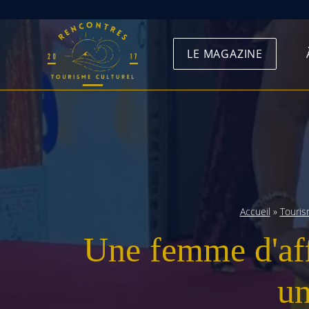
Skip
to
LE MAGAZINE
content
Accueil
»
Touri
Une femme d'aff
un