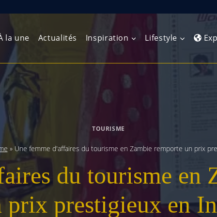
À la une
Actualités
Inspiration
Lifestyle
Exp
Europe de l’Ouest
Amérique du Nord
Afrique 
(Maghre
Europe du Nord
Amérique centrale
Afrique 
TOURISME
Europe centrale
Antilles et Caraïbes
Afrique d
sme
»
Une femme d'affaires du tourisme en Zambie remporte un prix pre
Europe de l’Est
Amérique du Sud
aires du tourisme en
Afrique 
Balkans
 prix prestigieux en I