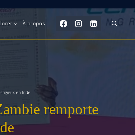
lorer
À propos
du Nord
Moyen-Orient
Australasie
b)
Asie centrale
Îles du Pacifique
de l’Ouest
Sous-continent
e l’Est
indien
stigieux en Inde
 Zambie remporte
australe
Asie du Sud-Est
Extrême-Orient
nde