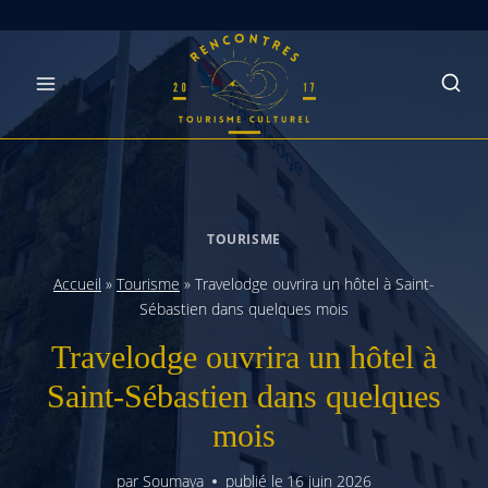
Skip
to
content
TOURISME
Accueil
»
Tourisme
»
Travelodge ouvrira un hôtel à Saint-
Sébastien dans quelques mois
Travelodge ouvrira un hôtel à
Saint-Sébastien dans quelques
mois
par
Soumaya
publié le
16 juin 2026