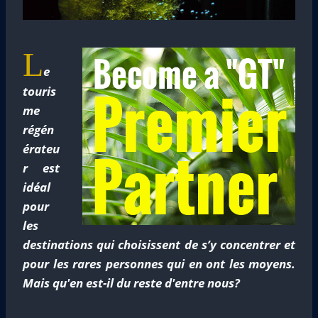
L
e
touris
me
régén
érateu
r est
idéal
pour
les
destinations qui choisissent de s’y concentrer et
pour les rares personnes qui en ont les moyens.
Mais qu'en est-il du reste d'entre nous?