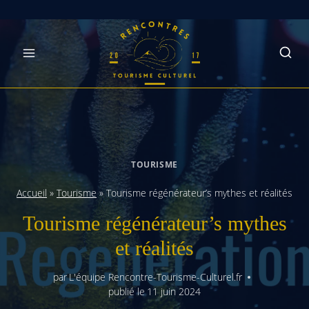
Skip
to
content
TOURISME
Accueil
»
Tourisme
»
Tourisme régénérateur’s mythes et réalités
Tourisme régénérateur’s mythes
et réalités
par
L'équipe Rencontre-Tourisme-Culturel.fr
publié le
11 juin 2024