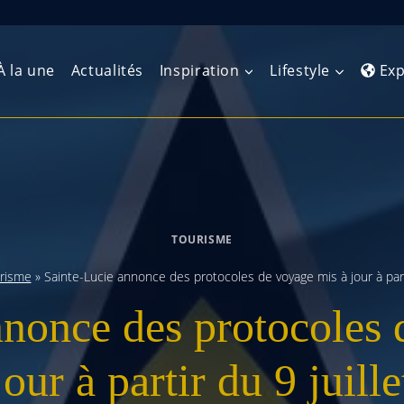
À la une
Actualités
Inspiration
Lifestyle
Exp
Europe de l’Ouest
Amérique du Nord
Afrique 
(Maghre
Europe du Nord
Amérique centrale
Afrique 
TOURISME
Europe centrale
Antilles et Caraïbes
Afrique d
risme
»
Sainte-Lucie annonce des protocoles de voyage mis à jour à parti
Europe de l’Est
Amérique du Sud
nnonce des protocoles 
Afrique 
Balkans
jour à partir du 9 juille