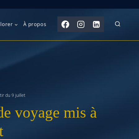
lorer
À propos
du Nord
Moyen-Orient
Australasie
b)
Asie centrale
Îles du Pacifique
de l’Ouest
Sous-continent
e l’Est
indien
r du 9 juillet
de voyage mis à
australe
Asie du Sud-Est
Extrême-Orient
t