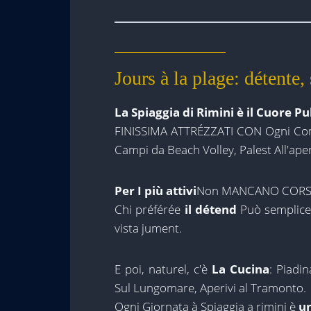
Jours à la plage: détente
La Spiaggia di Rimini è il Cuore P
FINISSIMA ATTRÉZZATI CON Ogni Comfo
Campi da Beach Volley, Palest All'ap
Per I più attivi
Non MANCANO CORSI
Chi préférée
il détend
Può semplice
vista jument.
E poi, naturel, c'è
La Cucina
: Piadi
Sul Lungomare, Aperivi al Tramonto.
Ogni Giornata à Spiaggia a rimini è
un