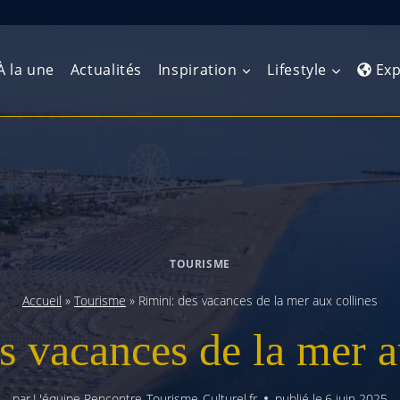
À la une
Actualités
Inspiration
Lifestyle
Exp
Europe de l’Ouest
Amérique du Nord
Afrique 
(Maghre
Europe du Nord
Amérique centrale
Afrique 
Europe centrale
Antilles et Caraïbes
TOURISME
Afrique d
Europe de l’Est
Amérique du Sud
Accueil
»
Tourisme
»
Rimini: des vacances de la mer aux collines
Afrique 
Balkans
s vacances de la mer a
par
L'équipe Rencontre-Tourisme-Culturel.fr
publié le
6 juin 2025