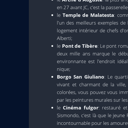
en 27 avant JC, c'est la passerel
le
Temple de Malatesta
: com
l'un des meilleurs exemples de l
logement intérieur de chefs d'o
Alberti;
le
Pont de Tibère
: Le pont rom
deux mille ans marque le début
environnante est l'endroit idéa
nique;
Borgo San Giuliano
: Le quart
vivant et charmant de la ville
colorées, vous pouvez vous imm
par les peintures murales sur le
le
Cinéma fulgor
: restauré e
Sismondo, c'est là que le jeune
incontournable pour les amoureu