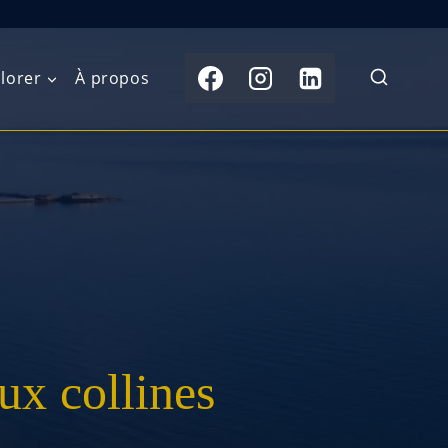
lorer
À propos
du Nord
Moyen-Orient
Australasie
b)
Asie centrale
Îles du Pacifique
de l’Ouest
Sous-continent
e l’Est
indien
australe
Asie du Sud-Est
ux collines
Extrême-Orient