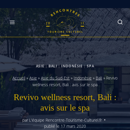
Skip
to
content
ASIE
|
BALI
|
INDONÉSIE
|
SPA
Accueil
»
Asie
»
Asie du Sud-Est
»
Indonésie
»
Bali
»
Revivo
wellness resort, Bali : avis sur le spa
Revivo wellness resort, Bali :
avis sur le spa
par
L'équipe Rencontre-Tourisme-Culturel.fr
publié le
17 mars 2020