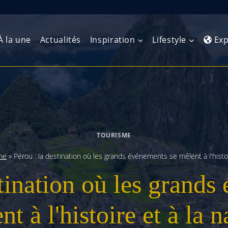
À la une
Actualités
Inspiration
Lifestyle
Exp
Europe de l’Ouest
Amérique du Nord
Afrique 
(Maghre
Europe du Nord
Amérique centrale
Afrique 
TOURISME
Europe centrale
Antilles et Caraïbes
Afrique d
me
»
Pérou : la destination où les grands événements se mêlent à l'histoi
Europe de l’Est
Amérique du Sud
stination où les grands
Afrique 
Balkans
nt à l'histoire et à la n