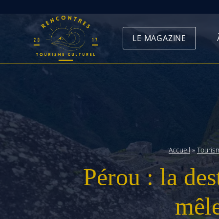
Skip
to
LE MAGAZINE
content
Accueil
»
Touris
Pérou : la de
mêle