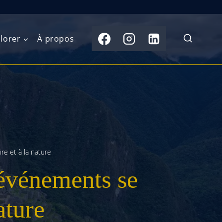
lorer
À propos
du Nord
Moyen-Orient
Australasie
b)
Asie centrale
Îles du Pacifique
de l’Ouest
Sous-continent
e l’Est
indien
re et à la nature
 événements se
australe
Asie du Sud-Est
Extrême-Orient
ature