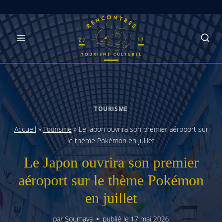
Skip
to
content
TOURISME
Accueil
»
Tourisme
»
Le Japon ouvrira son premier aéroport sur
le thème Pokémon en juillet
Le Japon ouvrira son premier
aéroport sur le thème Pokémon
en juillet
par
Soumaya
publié le
17 mai 2026