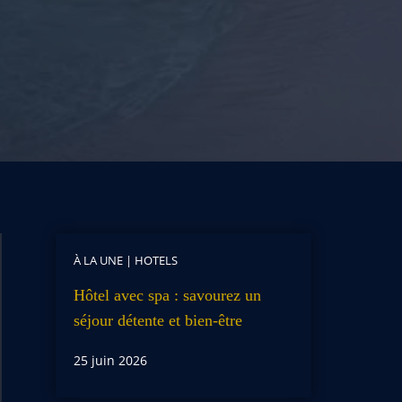
À LA UNE
|
HOTELS
Hôtel avec spa : savourez un
séjour détente et bien-être
25 juin 2026