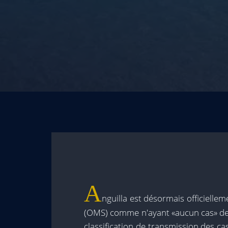
A
nguilla est désormais officielle
(OMS) comme n'ayant «aucun cas» de 
classification de transmission des ca