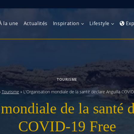
À la une
Actualités
Inspiration
Lifestyle
Exp
Europe de l’Ouest
Amérique du Nord
Afrique 
(Maghre
Europe du Nord
Amérique centrale
Afrique 
TOURISME
Europe centrale
Antilles et Caraïbes
Afrique d
»
Tourisme
»
L'Organisation mondiale de la santé déclare Anguilla COVI
Europe de l’Est
Amérique du Sud
mondiale de la santé 
Afrique 
Balkans
COVID-19 Free