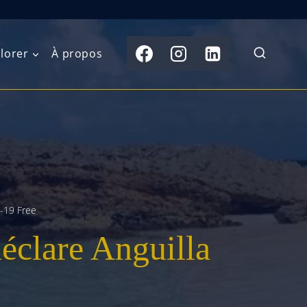
lorer
À propos
du Nord
Moyen-Orient
Australasie
b)
Asie centrale
Îles du Pacifique
de l’Ouest
Sous-continent
e l’Est
indien
D-19 Free
déclare Anguilla
australe
Asie du Sud-Est
Extrême-Orient