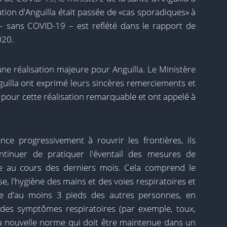
cation d'Anguilla était passée de «cas sporadiques» à
– sans COVID-19 – est reflété dans le rapport de
020.
'une réalisation majeure pour Anguilla. Le Ministère
guilla ont exprimé leurs sincères remerciements et
la pour cette réalisation remarquable et ont appelé à
e progressivement à rouvrir les frontières, ils
inuer de pratiquer l'éventail des mesures de
ce au cours des derniers mois. Cela comprend le
e, l'hygiène des mains et des voies respiratoires et
ue d'au moins 3 pieds des autres personnes, en
t des symptômes respiratoires (par exemple, toux,
a nouvelle norme qui doit être maintenue dans un