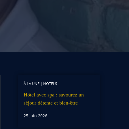
À LA UNE
|
HOTELS
Hôtel avec spa : savourez un
séjour détente et bien-être
25 juin 2026