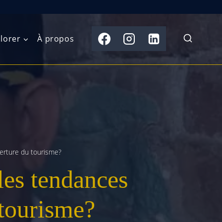
lorer
À propos
du Nord
Moyen-Orient
Australasie
b)
Asie centrale
Îles du Pacifique
de l’Ouest
Sous-continent
e l’Est
indien
verture du tourisme?
les tendances
australe
Asie du Sud-Est
Extrême-Orient
 tourisme?