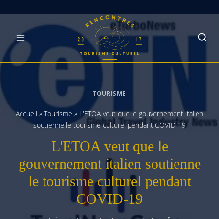
Skip
to
content
TOURISME
Accueil
»
Tourisme
»
L'ETOA veut que le gouvernement italien
soutienne le tourisme culturel pendant COVID-19
L'ETOA veut que le
gouvernement italien soutienne
le tourisme culturel pendant
COVID-19