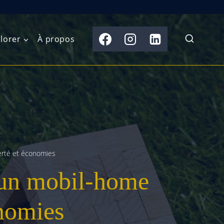
lorer
À propos
du Nord
Moyen-Orient
Australasie
b)
Asie centrale
Îles du Pacifique
de l’Ouest
Sous-continent
e l’Est
indien
berté et économies
 un mobil-home
australe
Asie du Sud-Est
Extrême-Orient
onomies