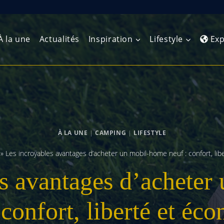
À la une
Actualités
Inspiration
Lifestyle
Exp
Europe de l’Ouest
Amérique du Nord
Afrique 
(Maghre
Europe du Nord
Amérique centrale
Afrique 
À LA UNE
|
CAMPING
|
LIFESTYLE
Europe centrale
Antilles et Caraïbes
Afrique d
»
Les incroyables avantages d’acheter un mobil-home neuf : confort, li
Europe de l’Est
Amérique du Sud
es avantages d’acheter
Afrique 
Balkans
 confort, liberté et éc