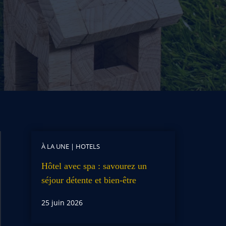
À LA UNE
|
HOTELS
Hôtel avec spa : savourez un
séjour détente et bien-être
25 juin 2026