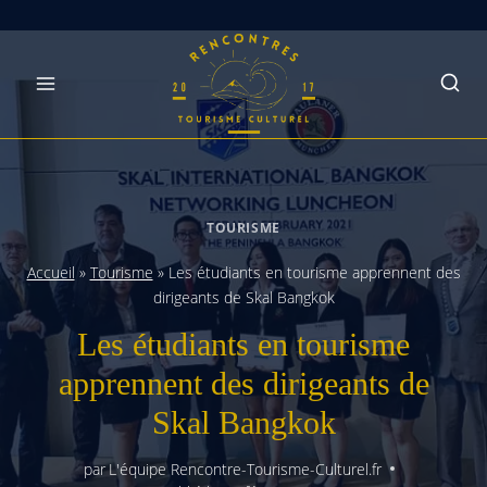
Skip
to
content
TOURISME
Accueil
»
Tourisme
»
Les étudiants en tourisme apprennent des
dirigeants de Skal Bangkok
Les étudiants en tourisme
apprennent des dirigeants de
Skal Bangkok
par
L'équipe Rencontre-Tourisme-Culturel.fr