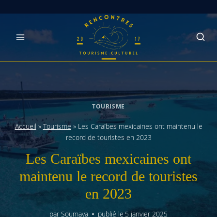
Skip
to
content
TOURISME
Accueil
»
Tourisme
»
Les Caraïbes mexicaines ont maintenu le
record de touristes en 2023
Les Caraïbes mexicaines ont
maintenu le record de touristes
en 2023
par
Soumaya
publié le
5 janvier 2025