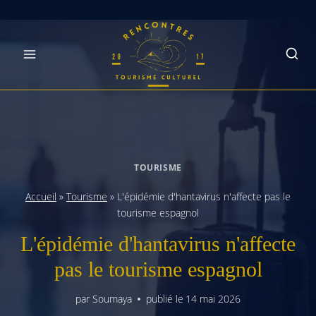
Skip
to
content
TOURISME
Accueil
»
Tourisme
»
L'épidémie d'hantavirus n'affecte pas le
tourisme espagnol
L'épidémie d'hantavirus n'affecte
pas le tourisme espagnol
par
Soumaya
publié le
14 mai 2026