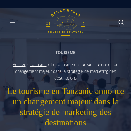
Skip
to
content
TOURISME
Accueil
»
Tourisme
»
Le tourisme en Tanzanie annonce un
changement majeur dans la stratégie de marketing des
destinations
Le tourisme en Tanzanie annonce
un changement majeur dans la
stratégie de marketing des
destinations