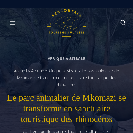
Skip
to
content
AFRIQUE AUSTRALE
Accueil
»
Afrique
»
Afrique australe
»
Le parc animalier de
Mkomazi se transforme en sanctuaire touristique des
rhinocéros
Le parc animalier de Mkomazi se
transforme en sanctuaire
touristique des rhinocéros
par
L'équipe Rencontre-Tourisme-Culturel.fr