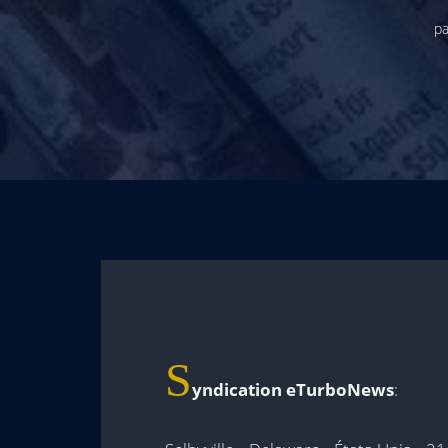
pa
S
yndication eTurboNews
: