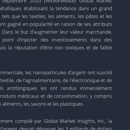
 21 septembre 2020 (Wiredrelease) Global Market
 métalliques établissant la tendance dans un grand
s que les textiles, les aliments, les pâtes et les
ont gagné en popularité en raison de ses attributs
. Dans le but d'augmenter leur valeur marchande,
 point d'injecter des investissements dans des
uis la réputation d'être non toxiques et de faible
mmerciale, les nanoparticules d'argent ont suscité
 textile, de l'agroalimentaire, de l'électronique et de
ités antifongiques les ont rendus immensément
produits médicaux et de consommation, y compris
aliments, les savons et les plastiques.
ent compilé par Global Market Insights, Inc., la
'argent devrait dépasser les 3 milliards de dollars