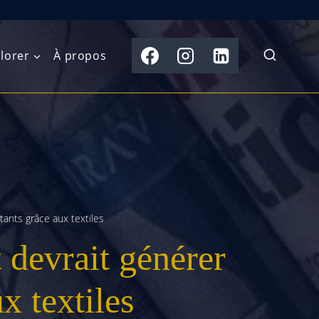
lorer
À propos
du Nord
Moyen-Orient
Australasie
b)
Asie centrale
Îles du Pacifique
de l’Ouest
Sous-continent
e l’Est
indien
ants grâce aux textiles
 devrait générer
australe
Asie du Sud-Est
Extrême-Orient
x textiles