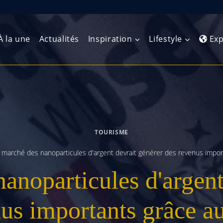
À la une
Actualités
Inspiration
Lifestyle
Exp
Europe de l’Ouest
Amérique du Nord
Afrique 
(Maghre
Europe du Nord
Amérique centrale
Afrique 
TOURISME
Europe centrale
Antilles et Caraïbes
Afrique d
 marché des nanoparticules d'argent devrait générer des revenus import
Europe de l’Est
Amérique du Sud
anoparticules d'argent
Afrique 
Balkans
us importants grâce au