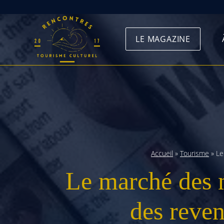
Skip
to
LE MAGAZINE
content
Accueil
»
Tourisme
»
Le
Le marché des n
des reven