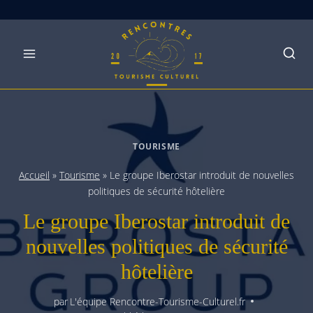
Skip
to
content
TOURISME
Accueil
»
Tourisme
»
Le groupe Iberostar introduit de nouvelles
politiques de sécurité hôtelière
Le groupe Iberostar introduit de
nouvelles politiques de sécurité
hôtelière
par
L'équipe Rencontre-Tourisme-Culturel.fr