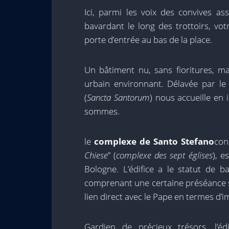
Ici, parmi les voix des convives as
bavardant le long des trottoirs, vo
porte d’entrée au bas de la place.
Un bâtiment nu, sans fioritures, m
urbain environnant. Délavée par le 
(
Sancta Santorum
) nous accueille e
sommes.
le
complexe de Santo Stefano
con
Chiese
” (
complexe des sept églises
), e
Bologne. L’édifice a le statut de 
comprenant une certaine préséance sur
lien direct avec le Pape en termes d’i
Gardien de précieux trésors, l’édi