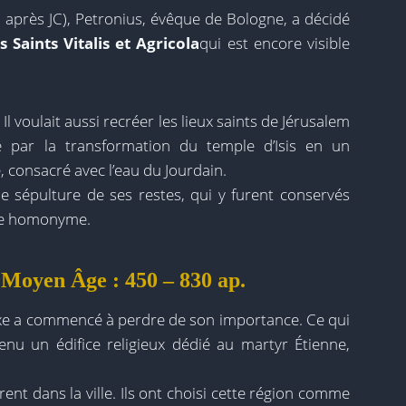
 après JC), Petronius, évêque de Bologne, a décidé
s Saints Vitalis et Agricola
qui est encore visible
 Il voulait aussi recréer les lieux saints de Jérusalem
e par la transformation du temple d’Isis en un
 consacré avec l’eau du Jourdain.
 de sépulture de ses restes, qui y furent conservés
ique homonyme.
t Moyen Âge : 450 – 830 ap.
exe a commencé à perdre de son importance. Ce qui
venu un édifice religieux dédié au martyr Étienne,
ent dans la ville. Ils ont choisi cette région comme