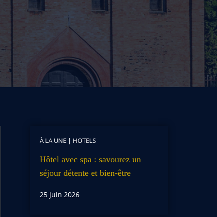
À LA UNE
|
HOTELS
Hôtel avec spa : savourez un
séjour détente et bien-être
25 juin 2026