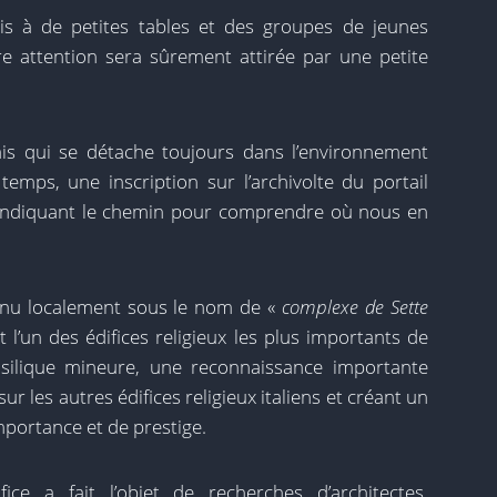
sis à de petites tables et des groupes de jeunes
tre attention sera sûrement attirée par une petite
ais qui se détache toujours dans l’environnement
temps, une inscription sur l’archivolte du portail
n indiquant le chemin pour comprendre où nous en
nu localement sous le nom de «
complexe de Sette
st l’un des édifices religieux les plus importants de
basilique mineure, une reconnaissance importante
 les autres édifices religieux italiens et créant un
mportance et de prestige.
fice a fait l’objet de recherches d’architectes,