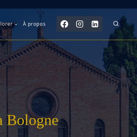
lorer
À propos
du Nord
Moyen-Orient
Australasie
b)
Asie centrale
Îles du Pacifique
de l’Ouest
Sous-continent
e l’Est
indien
australe
Asie du Sud-Est
à Bologne
Extrême-Orient