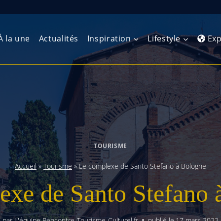
À la une
Actualités
Inspiration
Lifestyle
Exp
Europe de l’Ouest
Amérique du Nord
Afrique 
(Maghre
Europe du Nord
Amérique centrale
Afrique 
Europe centrale
Antilles et Caraïbes
TOURISME
Afrique d
Europe de l’Est
Amérique du Sud
Accueil
»
Tourisme
»
Le complexe de Santo Stefano à Bologne
Afrique 
Balkans
exe de Santo Stefano 
par
L'équipe Rencontre-Tourisme-Culturel.fr
publié le
17 mars 2022