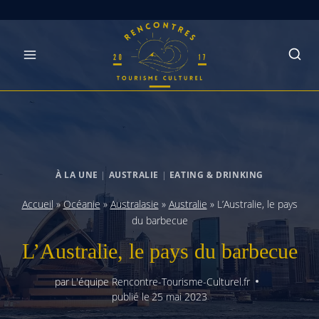
Skip
to
content
À LA UNE
|
AUSTRALIE
|
EATING & DRINKING
Accueil
»
Océanie
»
Australasie
»
Australie
»
L’Australie, le pays
du barbecue
L’Australie, le pays du barbecue
par
L'équipe Rencontre-Tourisme-Culturel.fr
publié le
25 mai 2023