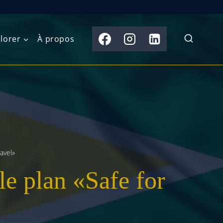
lorer
À propos
du Nord
Moyen-Orient
Australasie
b)
Asie centrale
Îles du Pacifique
de l’Ouest
Sous-continent
e l’Est
indien
avel»
e plan «Safe for
australe
Asie du Sud-Est
Extrême-Orient