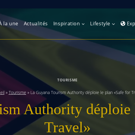
À la une
Actualités
Inspiration
Lifestyle
Exp
Europe de l’Ouest
Amérique du Nord
Afrique 
(Maghre
Europe du Nord
Amérique centrale
Afrique 
TOURISME
Europe centrale
Antilles et Caraïbes
Afrique d
eil
»
Tourisme
»
La Guyana Tourism Authority déploie le plan «Safe for Tr
Europe de l’Est
Amérique du Sud
sm Authority déploie l
Afrique 
Balkans
Travel»