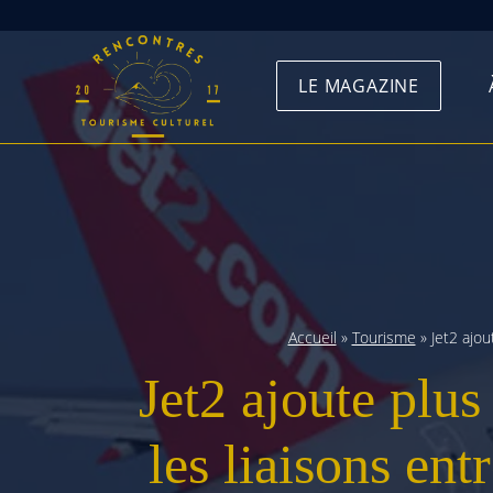
Skip
to
LE MAGAZINE
content
Accueil
»
Tourisme
»
Jet2 ajo
Jet2 ajoute plu
les liaisons en