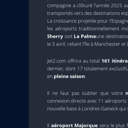
compagnie a clôturé l'année 2025 av
transportés vers des destinations es
La croissance projetée pour l'Espagne
les aéroports traditionnellement 
Sherry
soit
La Palme
une destinati
le 3 avril, reliant l'île à Manchester 
Jet2.com offrira au total
161 itinér
dernier, dont 17 totalement exclusif
en
pleine saison
.
Il ne faut pas oublier que votre
connexion directe avec 11 aéroports 
nouvelle base à Londres-Gatwick qui s
Il
aéroport
Majorque
sera le plus 