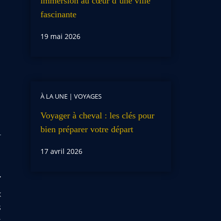
immersion au cœur d’une ville
fascinante
19 mai 2026
À LA UNE
|
VOYAGES
Voyager à cheval : les clés pour
bien préparer votre départ
17 avril 2026
x
s
s