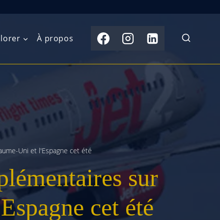
lorer
À propos
du Nord
Moyen-Orient
Australasie
b)
Asie centrale
Îles du Pacifique
de l’Ouest
Sous-continent
e l’Est
indien
yaume-Uni et l'Espagne cet été
plémentaires sur
australe
Asie du Sud-Est
Extrême-Orient
'Espagne cet été