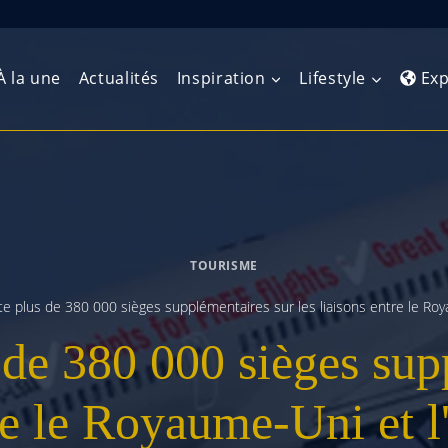
À la une
Actualités
Inspiration
Lifestyle
Exp
Europe de l’Ouest
Amérique du Nord
Afrique 
(Maghre
Europe du Nord
Amérique centrale
Afrique 
TOURISME
Europe centrale
Antilles et Caraïbes
Afrique d
ute plus de 380 000 sièges supplémentaires sur les liaisons entre le Ro
Europe de l’Est
Amérique du Sud
s de 380 000 sièges sup
Afrique 
Balkans
tre le Royaume-Uni et l