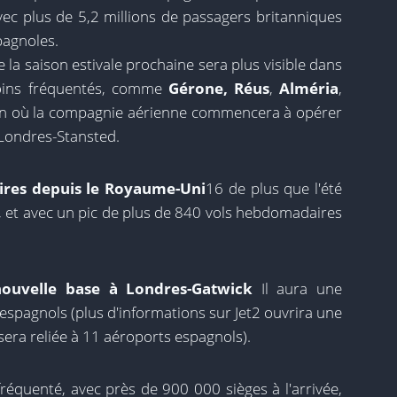
ec plus de 5,2 millions de passagers britanniques
pagnoles.
 la saison estivale prochaine sera plus visible dans
moins fréquentés, comme
Gérone,
Réus
,
Alméria
,
on où la compagnie aérienne commencera à opérer
et Londres-Stansted.
aires depuis le Royaume-Uni
16 de plus que l'été
s, et avec un pic de plus de 840 vols hebdomadaires
nouvelle base à Londres-Gatwick
Il aura une
espagnols (plus d'informations sur Jet2 ouvrira une
era reliée à 11 aéroports espagnols).
fréquenté, avec près de 900 000 sièges à l'arrivée,