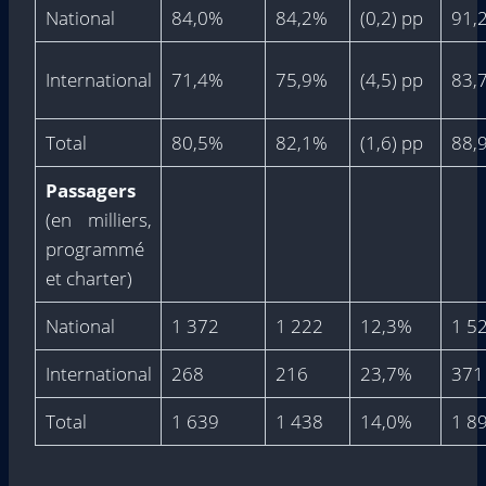
National
84,0%
84,2%
(0,2) pp
91,
International
71,4%
75,9%
(4,5) pp
83,
Total
80,5%
82,1%
(1,6) pp
88,
Passagers
(en milliers,
programmé
et charter)
National
1 372
1 222
12,3%
1 5
International
268
216
23,7%
371
Total
1 639
1 438
14,0%
1 8