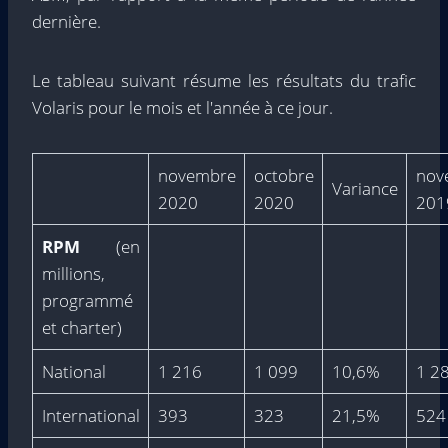
dernière.
Le tableau suivant résume les résultats du trafic
Volaris pour le mois et l'année à ce jour.
novembre
octobre
nov
Variance
2020
2020
201
RPM
(en
millions,
programmé
et charter)
National
1 216
1 099
10,6%
1 2
International
393
323
21,5%
524