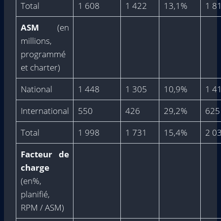
Total
1 608
1 422
13,1%
1 8
ASM
(en
millions,
programmé
et charter)
National
1 448
1 305
10,9%
1 4
International
550
426
29,2%
625
Total
1 998
1 731
15,4%
2 0
Facteur de
charge
(en%,
planifié,
RPM / ASM)