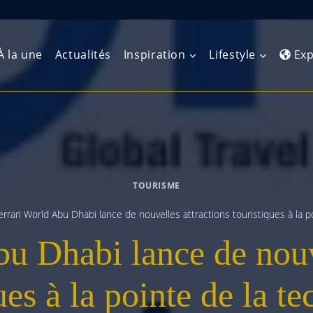
À la une
Actualités
Inspiration
Lifestyle
Exp
Europe de l’Ouest
Amérique du Nord
Afrique 
(Maghre
Europe du Nord
Amérique centrale
Afrique 
TOURISME
Europe centrale
Antilles et Caraïbes
Afrique d
errari World Abu Dhabi lance de nouvelles attractions touristiques à la p
Europe de l’Est
Amérique du Sud
u Dhabi lance de nouv
Afrique 
Balkans
ues à la pointe de la t