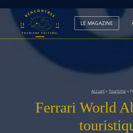
Skip
to
LE MAGAZINE
content
Accueil
»
Tourisme
»
F
Ferrari World Ab
touristiq