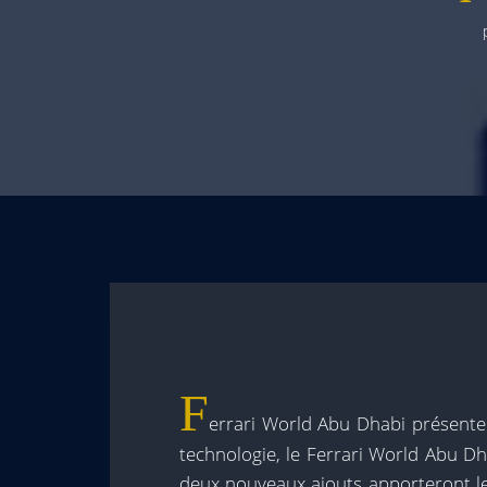
F
errari World Abu Dhabi présente
technologie, le Ferrari World Abu Dh
deux nouveaux ajouts apporteront l