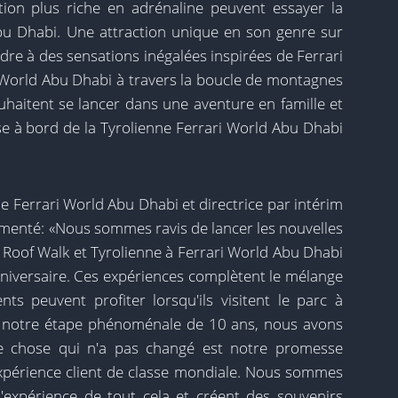
tion plus riche en adrénaline peuvent essayer la
bu Dhabi. Une attraction unique en son genre sur
tendre à des sensations inégalées inspirées de Ferrari
ri World Abu Dhabi à travers la boucle de montagnes
uhaitent se lancer dans une aventure en famille et
rse à bord de la Tyrolienne Ferrari World Abu Dhabi
e Ferrari World Abu Dhabi et directrice par intérim
menté: «Nous sommes ravis de lancer les nouvelles
 Roof Walk et Tyrolienne à Ferrari World Abu Dhabi
niversaire. Ces expériences complètent le mélange
ents peuvent profiter lorsqu'ils visitent le parc à
s notre étape phénoménale de 10 ans, nous avons
ne chose qui n'a pas changé est notre promesse
xpérience client de classe mondiale. Nous sommes
l'expérience de tout cela et créent des souvenirs