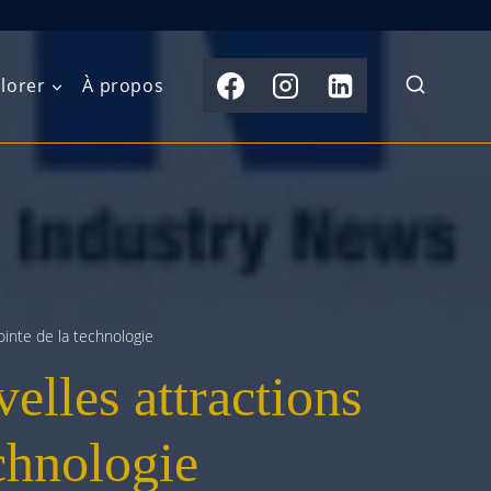
lorer
À propos
du Nord
Moyen-Orient
Australasie
b)
Asie centrale
Îles du Pacifique
de l’Ouest
Sous-continent
e l’Est
indien
ointe de la technologie
elles attractions
australe
Asie du Sud-Est
Extrême-Orient
echnologie