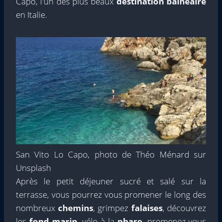
Capo, l'un des plus beaux
destination balnéaire
en Italie.
San Vito Lo Capo, photo de Théo Ménard sur
Unsplash
Après le petit déjeuner sucré et salé sur la
terrasse, vous pourrez vous promener le long des
nombreux
chemins
, grimpez
falaises
, découvrez
les
fond marin
, vélo à la
phare
, promenez-vous