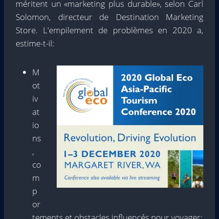
méritent un «marketing plus durable», selon Carl
Solomon, directeur de Destination Marketing
Store. L'empilement de problèmes en 2020 a,
estime-t-il:
M
ot
iv
at
io
ns
,
co
m
p
or
tements et obstacles influencés pour voyager;