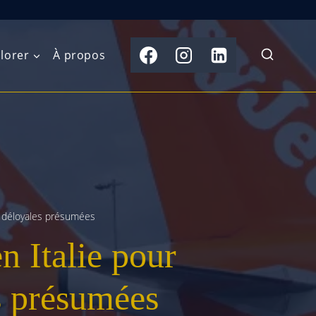
lorer
À propos
du Nord
Moyen-Orient
Australasie
b)
Asie centrale
Îles du Pacifique
de l’Ouest
Sous-continent
e l’Est
indien
s déloyales présumées
n Italie pour
australe
Asie du Sud-Est
Extrême-Orient
s présumées