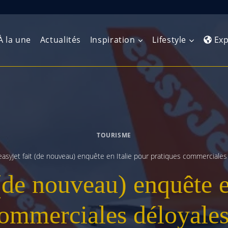
À la une
Actualités
Inspiration
Lifestyle
Exp
Europe de l’Ouest
Amérique du Nord
Afrique 
(Maghre
Europe du Nord
Amérique centrale
Afrique 
TOURISME
Europe centrale
Antilles et Caraïbes
Afrique d
easyJet fait (de nouveau) enquête en Italie pour pratiques commerciale
Europe de l’Est
Amérique du Sud
 (de nouveau) enquête e
Afrique 
Balkans
commerciales déloyale