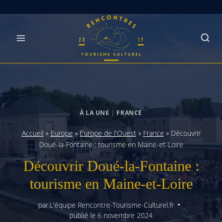
Skip
to
content
À LA UNE
|
FRANCE
Accueil
»
Europe
»
Europe de l'Ouest
»
France
»
Découvrir
Doué-la-Fontaine : tourisme en Maine-et-Loire
Découvrir Doué-la-Fontaine :
tourisme en Maine-et-Loire
par
L'équipe Rencontre-Tourisme-Culturel.fr
publié le
6 novembre 2024