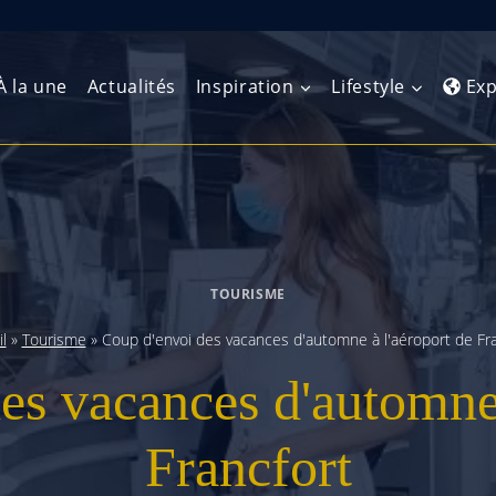
À la une
Actualités
Inspiration
Lifestyle
Exp
Europe de l’Ouest
Amérique du Nord
Afrique 
(Maghre
Europe du Nord
Amérique centrale
Afrique 
TOURISME
Europe centrale
Antilles et Caraïbes
Afrique d
l
»
Tourisme
»
Coup d'envoi des vacances d'automne à l'aéroport de Fra
Europe de l’Est
Amérique du Sud
es vacances d'automne 
Afrique 
Balkans
Francfort