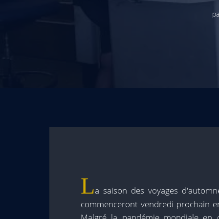
pa
L
a saison des voyages d'automne
commenceront vendredi prochain en 
Malgré la pandémie mondiale en c