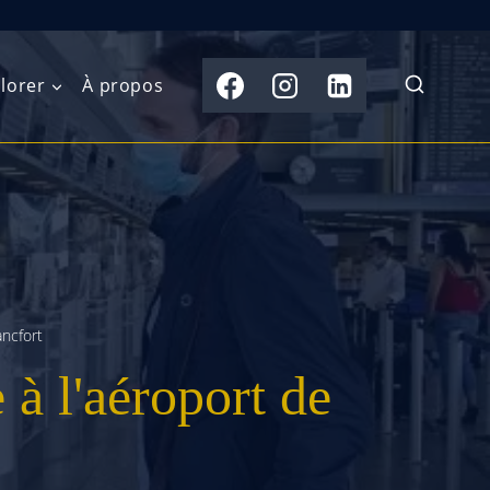
lorer
À propos
du Nord
Moyen-Orient
Australasie
b)
Asie centrale
Îles du Pacifique
de l’Ouest
Sous-continent
e l’Est
indien
ncfort
à l'aéroport de
australe
Asie du Sud-Est
Extrême-Orient