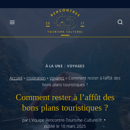
Skip
to
content
À LA UNE
|
VOYAGES
Accueil
»
Inspiration
»
Voyages
»
Comment rester à l’affût des
bons plans touristiques ?
Comment rester à l’affût des
bons plans touristiques ?
par
L'équipe Rencontre-Tourisme-Culturel.fr
publié le
10 mars 2025