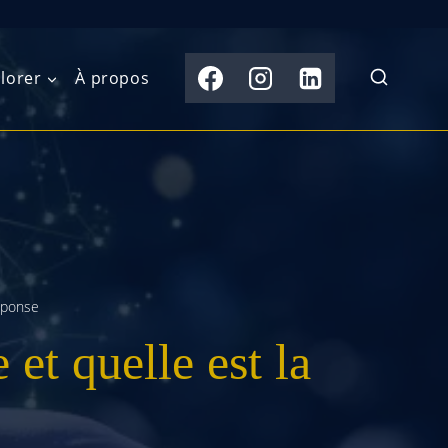
lorer
À propos
du Nord
Moyen-Orient
Australasie
b)
Asie centrale
Îles du Pacifique
de l’Ouest
Sous-continent
e l’Est
indien
réponse
et quelle est la
australe
Asie du Sud-Est
Extrême-Orient