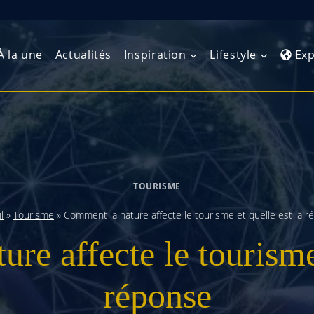
À la une
Actualités
Inspiration
Lifestyle
Exp
Europe de l’Ouest
Amérique du Nord
Afrique 
(Maghre
Europe du Nord
Amérique centrale
Afrique 
TOURISME
Europe centrale
Antilles et Caraïbes
Afrique d
l
»
Tourisme
»
Comment la nature affecte le tourisme et quelle est la 
Europe de l’Est
Amérique du Sud
re affecte le tourisme 
Afrique 
Balkans
réponse