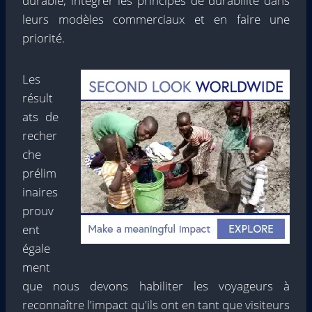
durable; intégrer les principes de durabilité dans
leurs modèles commerciaux et en faire une
priorité.
Les
résult
ats de
recher
che
prélim
inaires
prouv
ent
égale
ment
que nous devons habiliter les voyageurs à
reconnaître l'impact qu'ils ont en tant que visiteurs