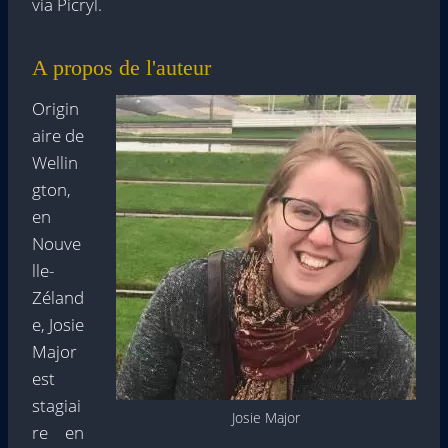
via Picryl.
A propos de l'auteur
Origin
aire de
Wellin
gton,
en
Nouve
lle-
Zéland
e, Josie
Major
est
stagiai
Josie Major
re en