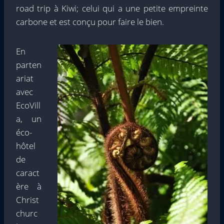
road trip à Kiwi; celui qui a une petite empreinte
carbone et est conçu pour faire le bien.
En
parten
ariat
avec
EcoVill
a, un
éco-
hôtel
de
caract
ère à
Christ
churc