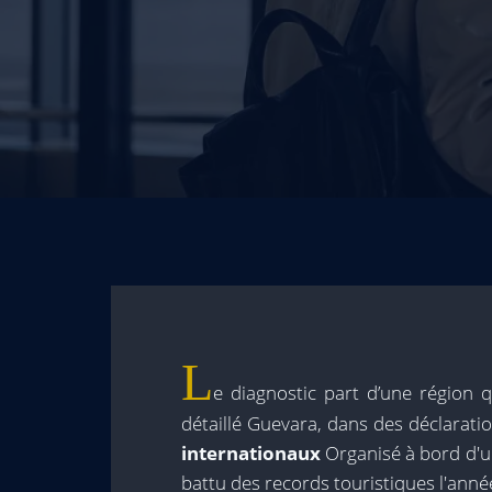
L
e diagnostic part d’une région 
détaillé Guevara, dans des déclarati
internationaux
Organisé à bord d'un
battu des records touristiques l'anné