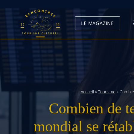
Skip
to
LE MAGAZINE
content
Accueil
»
Tourisme
»
Combien
Combien de te
mondial se rétab