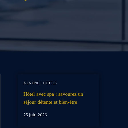
À LA UNE
|
HOTELS
Hôtel avec spa : savourez un
séjour détente et bien-être
25 juin 2026