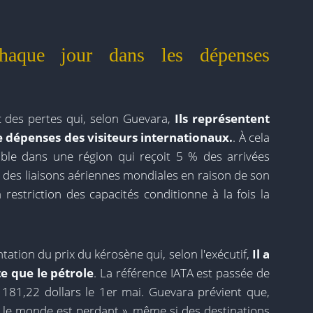
aque jour dans les dépenses
 des pertes qui, selon Guevara,
Ils représentent
de dépenses des visiteurs internationaux.
. À cela
aible dans une région qui reçoit 5 % des arrivées
 des liaisons aériennes mondiales en raison de son
a restriction des capacités conditionne à la fois la
tation du prix du kérosène qui, selon l'exécutif,
Il a
e que le pétrole
. La référence IATA est passée de
 à 181,22 dollars le 1er mai. Guevara prévient que,
t le monde est perdant », même si des destinations