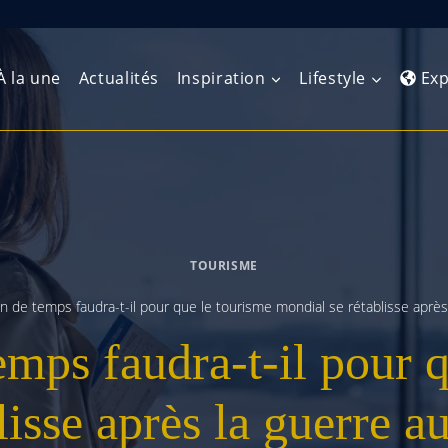
À la une
Actualités
Inspiration
Lifestyle
Exp
Europe de l’Ouest
Amérique du Nord
Afrique 
(Maghre
Europe du Nord
Amérique centrale
Afrique 
TOURISME
Europe centrale
Antilles et Caraïbes
Afrique d
 de temps faudra-t-il pour que le tourisme mondial se rétablisse après
Europe de l’Est
Amérique du Sud
mps faudra-t-il pour q
Afrique 
Balkans
lisse après la guerre 