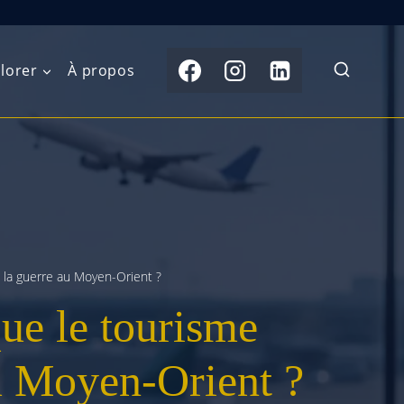
lorer
À propos
du Nord
Moyen-Orient
Australasie
b)
Asie centrale
Îles du Pacifique
de l’Ouest
Sous-continent
e l’Est
indien
 la guerre au Moyen-Orient ?
ue le tourisme
australe
Asie du Sud-Est
Extrême-Orient
au Moyen-Orient ?