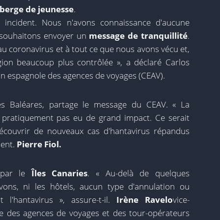
berge de jeunesse
.
 incident. Nous n'avons connaissance d'aucune
s souhaitons envoyer un
message de tranquillité
.
u coronavirus et à tout ce que nous avons vécu et,
gion beaucoup plus contrôlée », a déclaré Carlos
on espagnole des agences de voyages (CEAV).
des Baléares, partage le message du CEAV. « La
 pratiquement pas eu de grand impact. Ce serait
écouvrir de nouveaux cas d'hantavirus répandus
dent.
Pierre Fiol.
 par le
Îles Canaries
. « Au-delà de quelques
avons, ni les hôtels, aucun type d'annulation ou
t l'hantavirus », assure-t-il.
Irène Ravelo
vice-
ne des agences de voyages et des tour-opérateurs