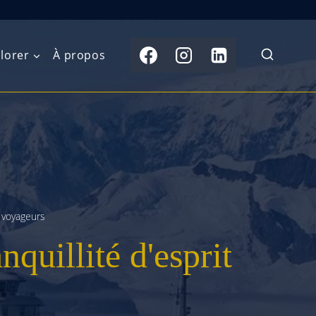
lorer
À propos
du Nord
Moyen-Orient
Australasie
b)
Asie centrale
Îles du Pacifique
de l’Ouest
Sous-continent
e l’Est
indien
 voyageurs
quillité d'esprit
australe
Asie du Sud-Est
Extrême-Orient