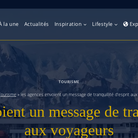
À la une
Actualités
Inspiration
Lifestyle
Exp
Europe de l’Ouest
Amérique du Nord
Afrique 
(Maghre
Europe du Nord
Amérique centrale
Afrique 
TOURISME
Europe centrale
Antilles et Caraïbes
Afrique d
Tourisme
»
les agences envoient un message de tranquillité d'esprit aux
Europe de l’Est
Amérique du Sud
ient un message de tran
Afrique 
Balkans
aux voyageurs