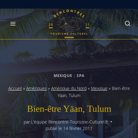
Skip
to
content
MEXIQUE
|
SPA
Accueil
»
Amériques
»
Amérique du Nord
»
Mexique
»
Bien-être
Yäan, Tulum
Bien-être Yäan, Tulum
par
L'équipe Rencontre-Tourisme-Culturel.fr
publié le
14 février 2017