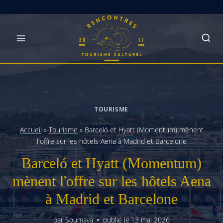
Skip
to
content
TOURISME
Accueil
»
Tourisme
»
Barceló et Hyatt (Momentum) mènent
l'offre sur les hôtels Aena à Madrid et Barcelone
Barceló et Hyatt (Momentum)
mènent l'offre sur les hôtels Aena
à Madrid et Barcelone
par
Soumaya
publié le
13 mai 2026