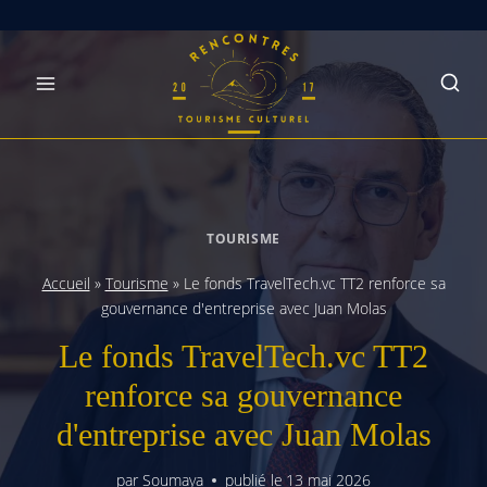
Skip
to
content
TOURISME
Accueil
»
Tourisme
»
Le fonds TravelTech.vc TT2 renforce sa
gouvernance d'entreprise avec Juan Molas
Le fonds TravelTech.vc TT2
renforce sa gouvernance
d'entreprise avec Juan Molas
par
Soumaya
publié le
13 mai 2026