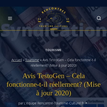
Skip
to
content
TOURISME
Accueil
»
Tourisme
»
Avis TestoGen – Cela fonctionne-t-il
réellement? (Mise à jour 2020)
Avis TestoGen – Cela
fonctionne-t-il réellement? (Mise
à jour 2020)
par
L'équipe Rencontre-Tourisme-Culturel.fr