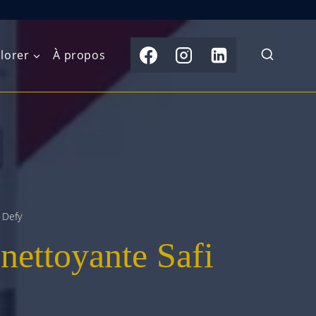
lorer
À propos
du Nord
Moyen-Orient
Australasie
b)
Asie centrale
Îles du Pacifique
de l’Ouest
Sous-continent
e l’Est
indien
 Defy
nettoyante Safi
australe
Asie du Sud-Est
Extrême-Orient