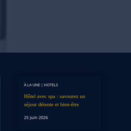
À LA UNE
|
HOTELS
Hôtel avec spa : savourez un
séjour détente et bien-être
25 juin 2026