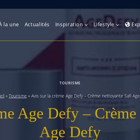
À la une
Actualités
Inspiration
Lifestyle
Exp
Europe de l’Ouest
Amérique du Nord
Afrique 
(Maghre
Europe du Nord
Amérique centrale
Afrique 
TOURISME
Europe centrale
Antilles et Caraïbes
Afrique d
eil
»
Tourisme
»
Avis sur la crème Age Defy – Crème nettoyante Safi Age
Europe de l’Est
Amérique du Sud
ème Age Defy – Crème 
Afrique 
Balkans
Age Defy