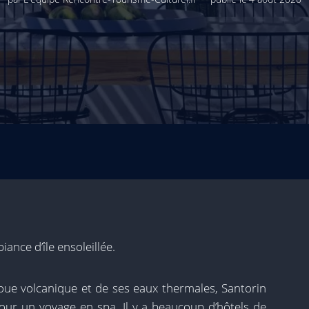
ance d’île ensoleillée.
ue volcanique et de ses eaux thermales, Santorin
pour un voyage en spa. Il y a beaucoup d’hôtels de