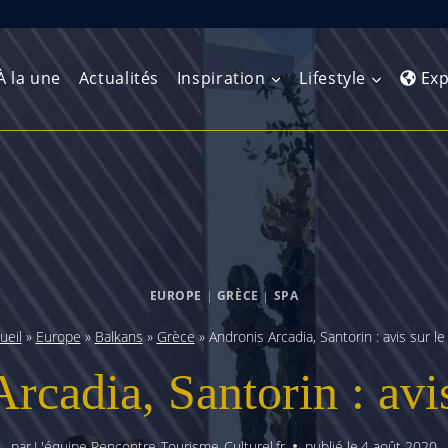
À la une
Actualités
Inspiration
Lifestyle
Exp
Europe de l’Ouest
Amérique du Nord
Afrique 
(Maghre
Europe du Nord
Amérique centrale
Afrique 
Europe centrale
Antilles et Caraïbes
EUROPE
|
GRÈCE
|
SPA
Afrique d
Europe de l’Est
Amérique du Sud
ueil
»
Europe
»
Balkans
»
Grèce
»
Andronis Arcadia, Santorin : avis sur le
Afrique 
Balkans
rcadia, Santorin : avis
par
L'équipe Rencontre-Tourisme-Culturel.fr
publié le
4 août 2020