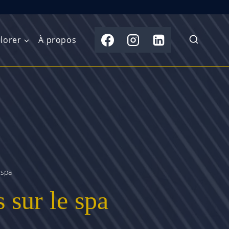
lorer
À propos
du Nord
Moyen-Orient
Australasie
b)
Asie centrale
Îles du Pacifique
de l’Ouest
Sous-continent
e l’Est
indien
 spa
australe
Asie du Sud-Est
 sur le spa
Extrême-Orient