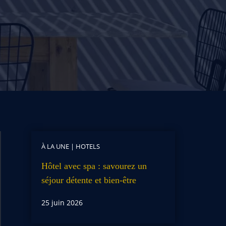
À LA UNE
|
HOTELS
Hôtel avec spa : savourez un
séjour détente et bien-être
25 juin 2026