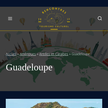
Skip
to
content
Accueil
»
Amériques
»
Antilles et Caraïbes
»
Guadeloupe
Guadeloupe