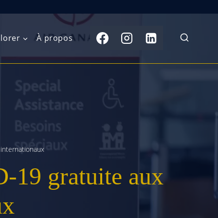
lorer
À propos
du Nord
Moyen-Orient
Australasie
b)
Asie centrale
Îles du Pacifique
de l’Ouest
Sous-continent
e l’Est
indien
 internationaux
-19 gratuite aux
australe
Asie du Sud-Est
Extrême-Orient
ux