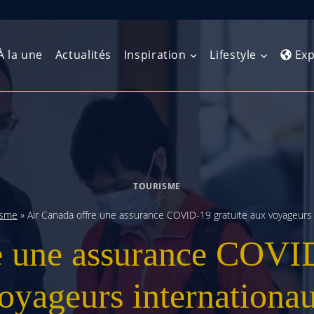
À la une
Actualités
Inspiration
Lifestyle
Exp
Europe de l’Ouest
Amérique du Nord
Afrique 
(Maghre
Europe du Nord
Amérique centrale
Afrique 
TOURISME
Europe centrale
Antilles et Caraïbes
Afrique d
isme
»
Air Canada offre une assurance COVID-19 gratuite aux voyageurs
Europe de l’Est
Amérique du Sud
e une assurance COVID
Afrique 
Balkans
oyageurs internationa