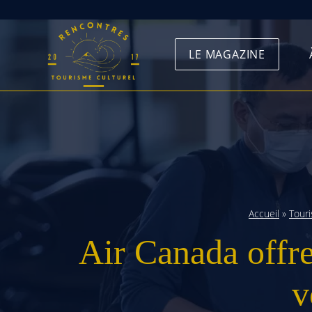
Skip
to
LE MAGAZINE
content
Accueil
»
Tour
Air Canada offr
v