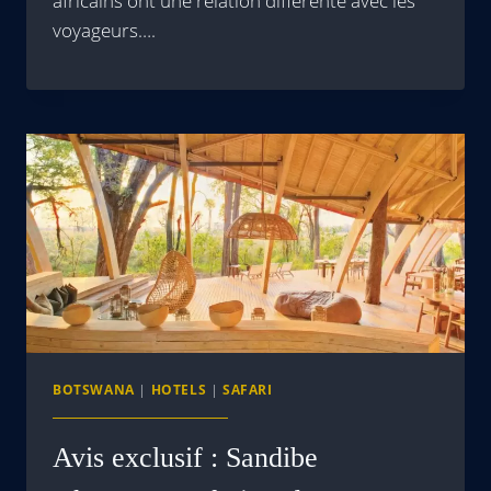
africains ont une relation différente avec les
voyageurs….
BOTSWANA
|
HOTELS
|
SAFARI
Avis exclusif : Sandibe