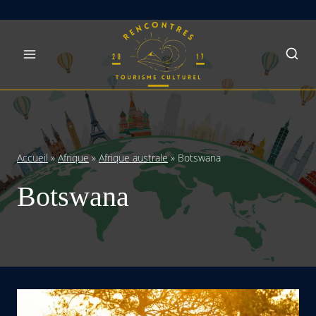
Skip
to
content
Accueil
»
Afrique
»
Afrique australe
»
Botswana
Botswana