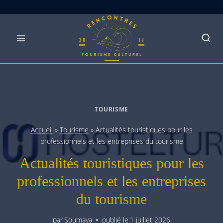
Skip
to
content
TOURISME
Accueil
»
Tourisme
»
Actualités touristiques pour les
professionnels et les entreprises du tourisme
Actualités touristiques pour les
professionnels et les entreprises
du tourisme
par
Soumaya
publié le
1 juillet 2026